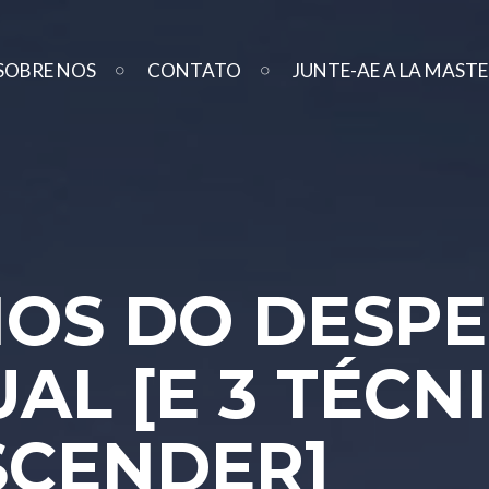
SOBRE NOS
CONTATO
JUNTE-AE A LA MAST
IOS DO DESP
UAL [E 3 TÉCN
SCENDER]